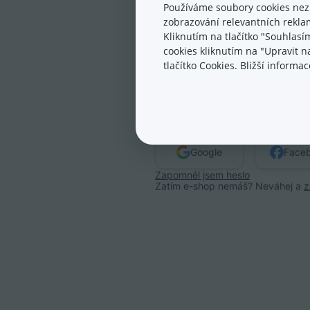
Používáme soubory cookies nez
Heslo:
zobrazování relevantních reklam
Kliknutím na tlačítko "Souhlasí
cookies kliknutím na "Upravit 
tlačítko Cookies. Bližší inform
nebo se přih
Google
Face
Zapomněl jsem heslo
Zatím e-shop nemáš? Neváhej a
z