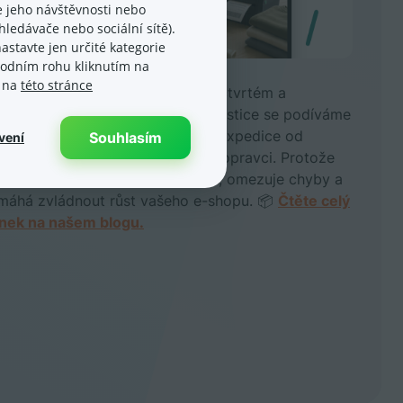
 jeho návštěvnosti nebo
ledávače nebo sociální sítě).
astavte jen určité kategorie
spodním rohu kliknutím na
.08.
e na
této stránce
ednávka dorazila. A co teď? Ve čtvrtém a
ěrečném dílu série věnované logistice se podíváme
to, jak nastavit efektivní proces expedice od
Souhlasím
vení
ednávky až po předání zásilky dopravci. Protože
ře zvládnutá expedice šetří čas, omezuje chyby a
máhá zvládnout růst vašeho e-shopu. 📦
Čtěte celý
ánek na našem blogu.