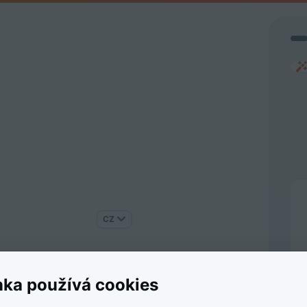
CZ
 údaje.
nka používá cookies