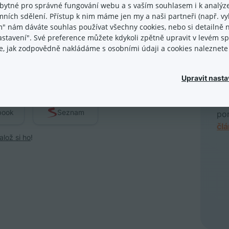
bytné pro správné fungování webu a s vaším souhlasem i k analýze
ních sdělení. Přístup k nim máme jen my a naši partneři (např. vyh
m" nám dáváte souhlas používat všechny cookies, nebo si detailně n
nastavení". Své preference můžete kdykoli zpětně upravit v levém 
07
ace, jak zodpovědně nakládáme s osobními údaji a cookies naleznet
Obj
záv
na 
Upravit nasta
obj
las přes
dob
book
Seznam
po
čl
alož si ho
!