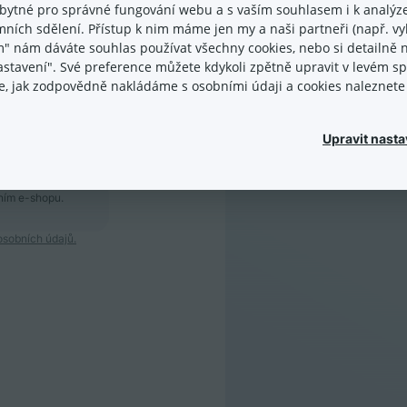
systému
bytné pro správné fungování webu a s vaším souhlasem i k analýze
srozumi
ních sdělení. Přístup k nim máme jen my a naši partneři (např. vyh
podporu
m" nám dáváte souhlas používat všechny cookies, nebo si detailně n
nastavení". Své preference můžete kdykoli zpětně upravit v levém 
zakázko
ace, jak zodpovědně nakládáme s osobními údaji a cookies naleznet
minulos
R
Upravit nasta
Seznam
ením e-shopu.
sobních údajů.