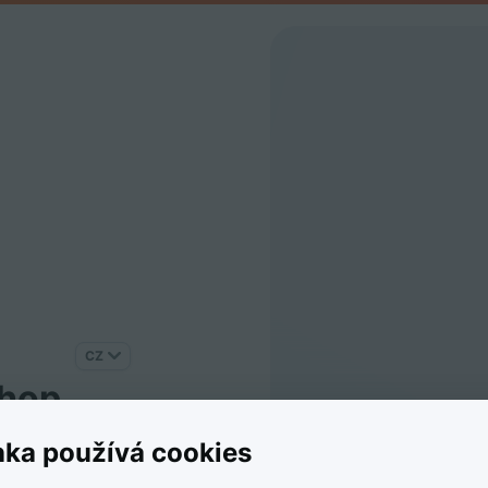
CZ
shop
Refer
nka používá cookies
„Oceňu