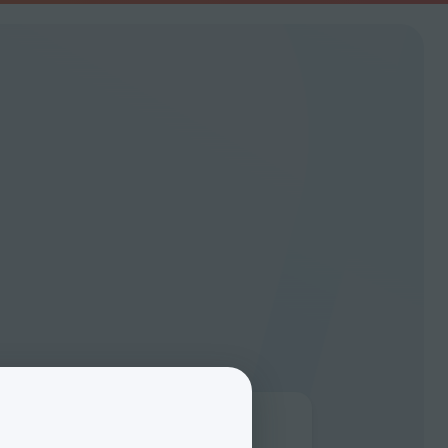
ence zákazníků
jeme jednoduchost, funkčnost