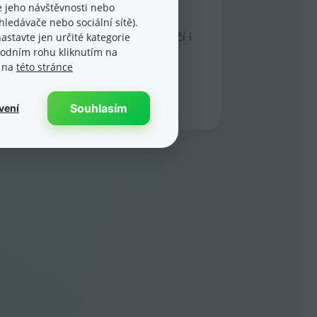
, množství potřebných funkcí,
 jeho návštěvnosti nebo
telnou a rychlou technickou
ledávače nebo sociální sítě).
. Eshop‑rychle kvalitativně předčí i
astavte jen určité kategorie
spodním rohu kliknutím na
vý eshop, který jsme měli v
e na
této stránce
ti.“
Veronika Taušek
edX.cz
Souhlasím
vení