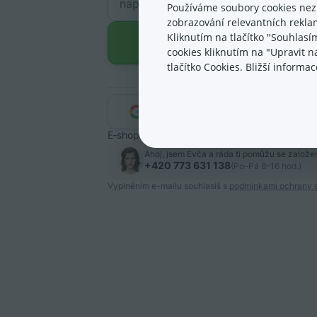
Používáme soubory cookies nez
zobrazování relevantních reklam
Kliknutím na tlačítko "Souhlasí
Odstartovat e-shop
cookies kliknutím na "Upravit 
tlačítko Cookies. Bližší inform
nebo se zaregistruj přes
Google
Facebook
E‑shop už mám, chci se
přihlásit
.
Ahoj, jsem Evča a ráda ti pomůžu se založ
+420 773 631 138
(Po–Pá 8–16 hod.)
Vyplněním e-mailu souhlasíš s
podmínkami ochrany o