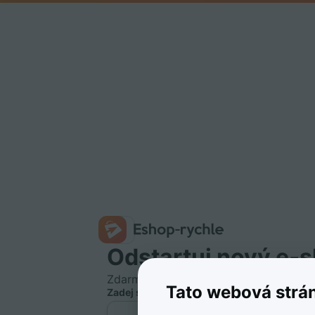
Odstartuj nový e‑
Zdarma a nezávazně na 15 dní.
Tato webová strá
Zadej svůj e-mail: